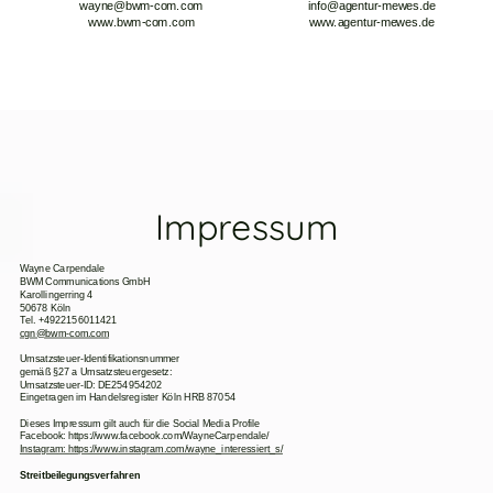
wayne@bwm-com.com
info@agentur-mewes.de
www.bwm-com.com
www
.agentur-mewes.de
Impressum
Wayne Carpendale
BWM Communications GmbH
Karollingerring 4
50678 Köln
Tel. +4922156011421
cgn@bwm-com.com
Umsatzsteuer-Identifikationsnummer
gemäß §27 a Umsatzsteuergesetz:
Umsatzsteuer-ID: DE254954202
Eingetragen im Handelsregister Köln HRB 87054
Dieses Impressum gilt auch für die Social Media Profile
Facebook: https://www.facebook.com/WayneCarpendale/
Instagram: https://www.instagram.com/wayne_interessiert_s/
Streitbeilegungsverfahren