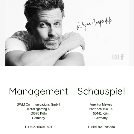
Wayne Carpendale
Management
Schauspiel
BWM Communications GmbH
Agentur
Mewes
Karolingerring 4
Po
stfach 100102
50678 Köln
50
441 Köln
Germany
Germany
T +4922156011421
T +4917640785380